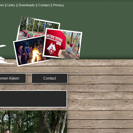
ren
||
Links
||
Downloads
||
Contact
||
Privacy
omen Kijken
Contact