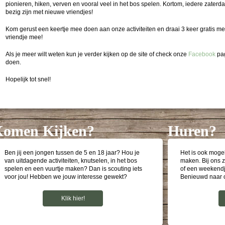
pionieren, hiken, verven en vooral veel in het bos spelen. Kortom, iedere zaterd
bezig zijn met nieuwe vriendjes!
Kom gerust een keertje mee doen aan onze activiteiten en draai 3 keer gratis me
vriendje mee!
Als je meer wilt weten kun je verder kijken op de site of check onze
Facebook
pag
doen.
Hopelijk tot snel!
omen Kijken?
Huren?
Ben jij een jongen tussen de 5 en 18 jaar? Hou je
Het is ook mogel
van uitdagende activiteiten, knutselen, in het bos
maken. Bij ons 
spelen en een vuurtje maken? Dan is scouting iets
of een weekendj
voor jou! Hebben we jouw interesse gewekt?
Benieuwd naar on
Klik hier!