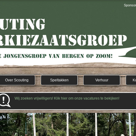
Sponso
Over Scouting
Speltakken
Verhuur
K
Wij zoeken vrijwilligers! Klik hier om onze vacatures te bekijken!